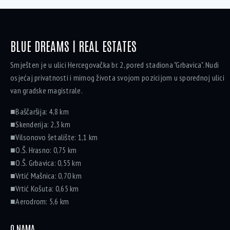
BLUE DREAMS | REAL ESTATES
Smješten je u ulici Hercegovačka br. 2, pored stadiona "Grbavica". Nudi
osjećaj privatnosti i mirnog života svojom pozicijom u sporednoj ulici
van gradske magistrale.
■Baščaršija: 4,8 km
■Skenderija: 2,3 km
■Vilsonovo šetalište: 1,1 km
■O.Š. Hrasno: 0,75 km
■O.Š. Grbavica: 0,55 km
■Vrtić Mašnica: 0,70 km
■Vrtić Košuta: 0,65 km
■Aerodrom: 5,6 km
O NAMA