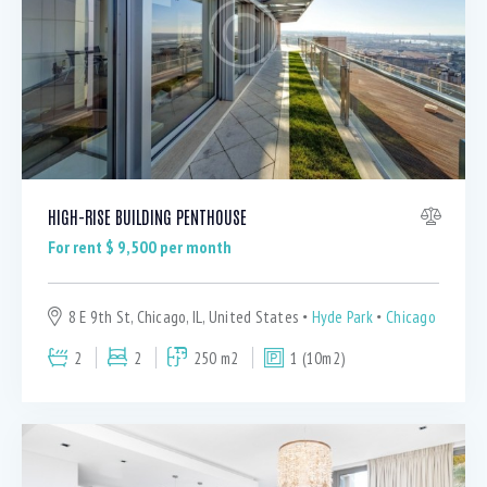
Bedrooms
HIGH-RISE BUILDING PENTHOUSE
Bathrooms
For rent $
9,500
per month
Area size
8 E 9th St, Chicago, IL, United States
Hyde Park
Chicago
2
2
250 m2
1 (10m2)
Price
Air Conditioning (9)
Barbeque (10)