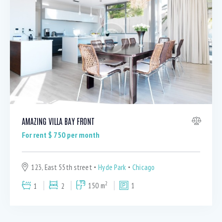
Dryer (8)
Gym (11)
Laundry (6)
Lawn (4)
Microwave (7)
Outdoor shower (7)
Refrigerator (3)
Sauna (6)
Swimming Pool (7)
AMAZING VILLA BAY FRONT
TV Cable (6)
For rent $
750
per month
WiFi (11)
123, East 55th street
Hyde Park
Chicago
2
1
2
150 m
1