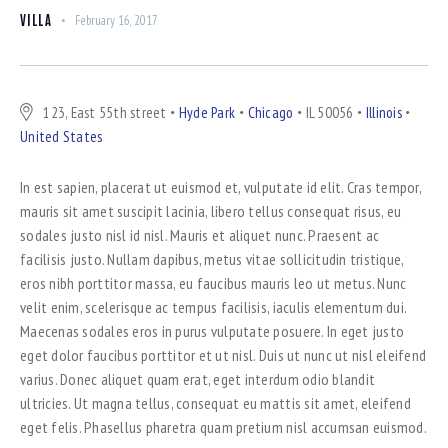
VILLA
February 16, 2017
123, East 55th street
Hyde Park
Chicago
IL 50056
Illinois
United States
In est sapien, placerat ut euismod et, vulputate id elit. Cras tempor,
mauris sit amet suscipit lacinia, libero tellus consequat risus, eu
sodales justo nisl id nisl. Mauris et aliquet nunc. Praesent ac
facilisis justo. Nullam dapibus, metus vitae sollicitudin tristique,
eros nibh porttitor massa, eu faucibus mauris leo ut metus. Nunc
velit enim, scelerisque ac tempus facilisis, iaculis elementum dui.
Maecenas sodales eros in purus vulputate posuere. In eget justo
eget dolor faucibus porttitor et ut nisl. Duis ut nunc ut nisl eleifend
varius. Donec aliquet quam erat, eget interdum odio blandit
ultricies. Ut magna tellus, consequat eu mattis sit amet, eleifend
eget felis. Phasellus pharetra quam pretium nisl accumsan euismod.