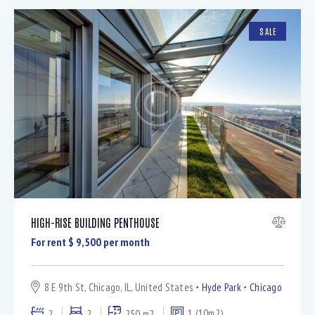
SALE
HIGH-RISE BUILDING PENTHOUSE
For rent $
9,500
per month
8 E 9th St, Chicago, IL, United States
Hyde Park
Chicago
2
2
250 m2
1 (10m2)