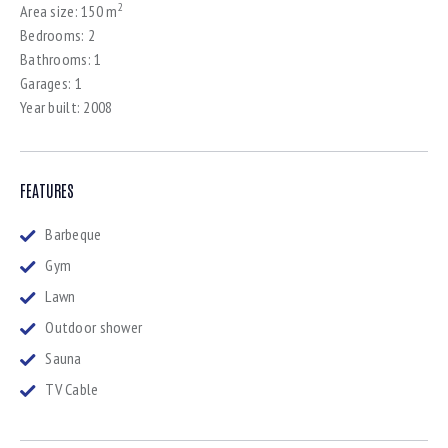
2
Area size:
150 m
Bedrooms:
2
Bathrooms:
1
Garages:
1
Year built:
2008
FEATURES
Barbeque
Gym
Lawn
Outdoor shower
Sauna
TV Cable