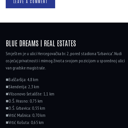
BLUE DREAMS | REAL ESTATES
Smješten je u ulici Hercegovačka br. 2, pored stadiona "Grbavica". Nudi
osjećaj privatnosti i mirnog života svojom pozicijom u sporednoj ulici
van gradske magistrale.
■Baščaršija: 4,8 km
■Skenderija: 2,3 km
■Vilsonovo šetalište: 1,1 km
■O.Š. Hrasno: 0,75 km
■O.Š. Grbavica: 0,55 km
■Vrtić Mašnica: 0,70 km
■Vrtić Košuta: 0,65 km