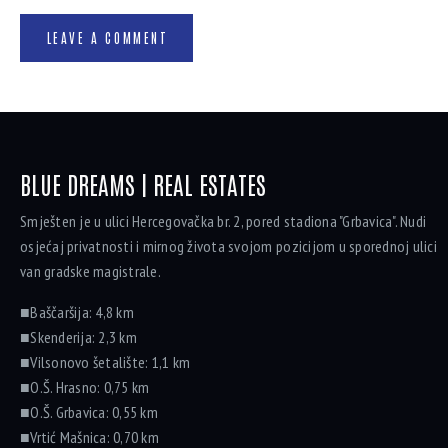
BLUE DREAMS | REAL ESTATES
Smješten je u ulici Hercegovačka br. 2, pored stadiona "Grbavica". Nudi
osjećaj privatnosti i mirnog života svojom pozicijom u sporednoj ulici
van gradske magistrale.
■Baščaršija: 4,8 km
■Skenderija: 2,3 km
■Vilsonovo šetalište: 1,1 km
■O.Š. Hrasno: 0,75 km
■O.Š. Grbavica: 0,55 km
■Vrtić Mašnica: 0,70 km