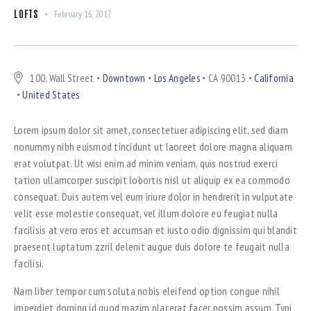
LOFTS
February 16, 2017
100, Wall Street
Downtown
Los Angeles
CA 90013
California
United States
Lorem ipsum dolor sit amet, consectetuer adipiscing elit, sed diam
nonummy nibh euismod tincidunt ut laoreet dolore magna aliquam
erat volutpat. Ut wisi enim ad minim veniam, quis nostrud exerci
tation ullamcorper suscipit lobortis nisl ut aliquip ex ea commodo
consequat. Duis autem vel eum iriure dolor in hendrerit in vulputate
velit esse molestie consequat, vel illum dolore eu feugiat nulla
facilisis at vero eros et accumsan et iusto odio dignissim qui blandit
praesent luptatum zzril delenit augue duis dolore te feugait nulla
facilisi.
Nam liber tempor cum soluta nobis eleifend option congue nihil
imperdiet doming id quod mazim placerat facer possim assum. Typi