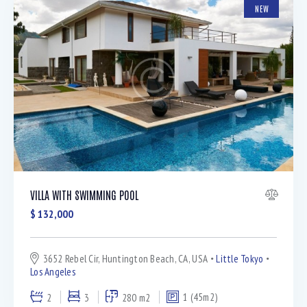
NEW
VILLA WITH SWIMMING POOL
$
132,000
3652 Rebel Cir, Huntington Beach, CA, USA
Little Tokyo
Los Angeles
2
3
280 m2
1 (45m2)