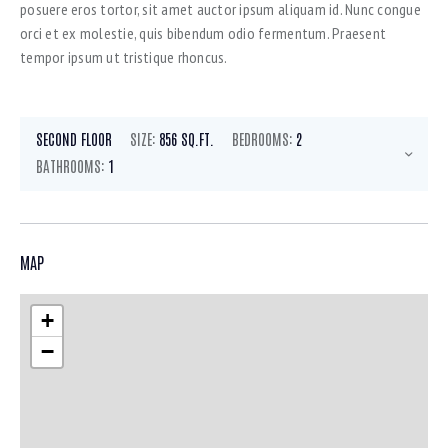
posuere eros tortor, sit amet auctor ipsum aliquam id. Nunc congue
orci et ex molestie, quis bibendum odio fermentum. Praesent
tempor ipsum ut tristique rhoncus.
SECOND FLOOR
SIZE:
856 SQ.FT.
BEDROOMS:
2
BATHROOMS:
1
MAP
+
−