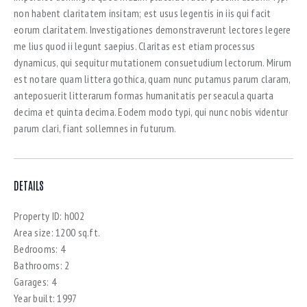
non habent claritatem insitam; est usus legentis in iis qui facit
eorum claritatem. Investigationes demonstraverunt lectores legere
me lius quod ii legunt saepius. Claritas est etiam processus
dynamicus, qui sequitur mutationem consuetudium lectorum. Mirum
est notare quam littera gothica, quam nunc putamus parum claram,
anteposuerit litterarum formas humanitatis per seacula quarta
decima et quinta decima. Eodem modo typi, qui nunc nobis videntur
parum clari, fiant sollemnes in futurum.
DETAILS
Property ID:
h002
Area size:
1200 sq.ft.
Bedrooms:
4
Bathrooms:
2
Garages:
4
Year built:
1997