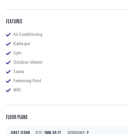
FEATURES
Air Conditioning
Barbeque
Gym
Outdoor shower
Sauna
Swimming Pool
WiFi
FLOOR PLANS
FIRST FLOOR
SIZE:
1000 SQ.FT.
BEDROOMS:
2