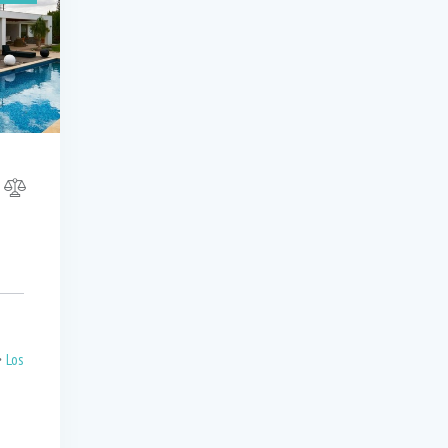
auna (6)
Swimming Pool (7)
n
Los