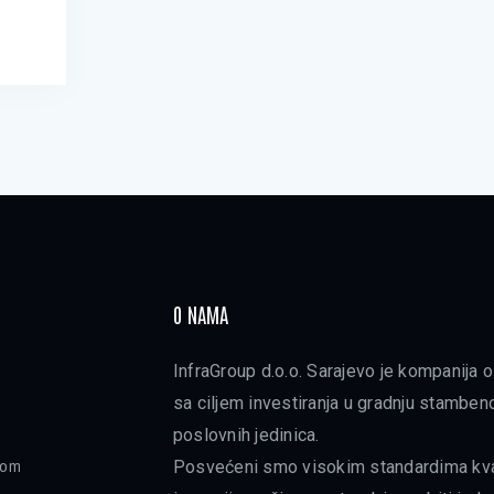
O NAMA
InfraGroup d.o.o. Sarajevo je kompanija
sa ciljem investiranja u gradnju stamben
poslovnih jedinica.
ojom
Posvećeni smo visokim standardima kval