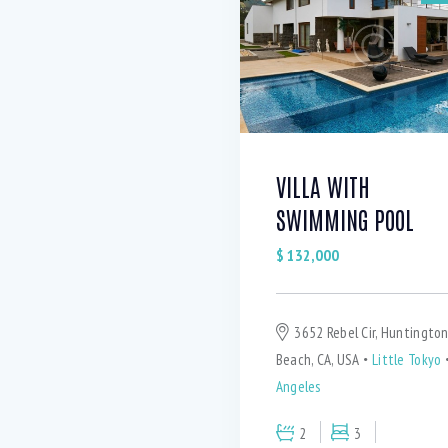
Refrigerator (3)
S
WiFi (11)
VILLA WITH
SWIMMING POOL
$
132,000
3652 Rebel Cir, Huntingto
Beach, CA, USA
Little Tokyo
Angeles
2
3