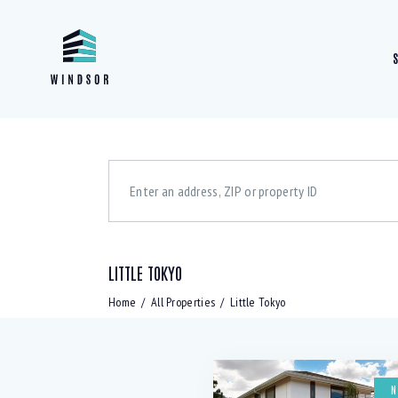
LITTLE TOKYO
Bedrooms
Bath
Home
All Properties
Little Tokyo
Air Conditioning (9)
B
Laundry (6)
L