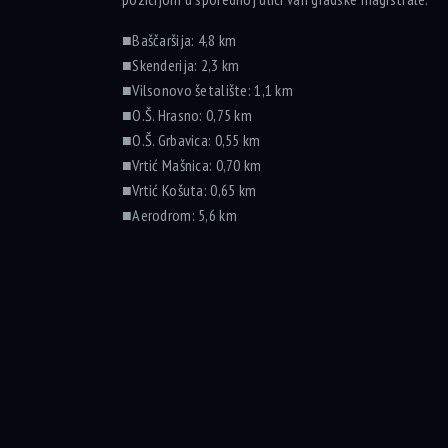
■Baščaršija: 4,8 km
■Skenderija: 2,3 km
■Vilsonovo šetalište: 1,1 km
■O.Š. Hrasno: 0,75 km
■O.Š. Grbavica: 0,55 km
■Vrtić Mašnica: 0,70 km
■Vrtić Košuta: 0,65 km
■Aerodrom: 5,6 km