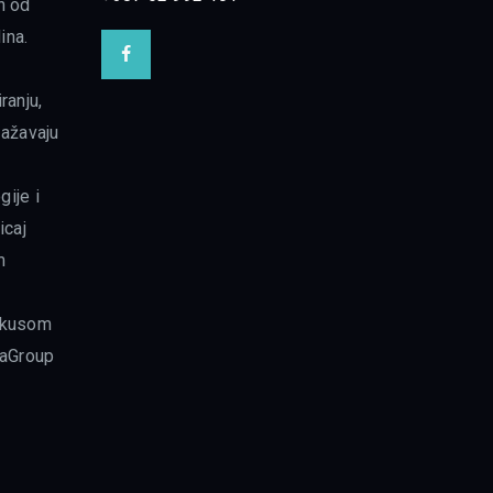
n od
ina.
ranju,
ražavaju
gije i
icaj
m
fokusom
fraGroup