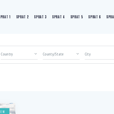
SPRAT 1
SPRAT 2
SPRAT 3
SPRAT 4
SPRAT 5
SPRAT 6
SPRA
rooms
Area size
arbeque (10)
Dryer (8)
awn (4)
Microwave (7)
NEW