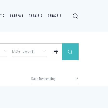
T 7
GARAŽA 1
GARAŽA 2
GARAŽA 3
Price
Gym (11)
Outdoor shower (7)