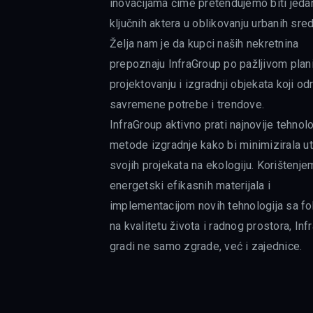
inovacijama čime pretendujemo biti jeda
ključnih aktera u oblikovanju urbanih sred
Želja nam je da kupci naših nekretnina
prepoznaju InfraGroup po pažljivom plani
projektovanju i izgradnji objekata koji od
savremene potrebe i trendove.
InfraGroup aktivno prati najnovije tehnolo
metode izgradnje kako bi minimizirala ut
svojih projekata na ekologiju. Korištenje
energetski efikasnih materijala i
implementacijom novih tehnologija sa 
na kvalitetu života i radnog prostora, In
gradi ne samo zgrade, već i zajednice.