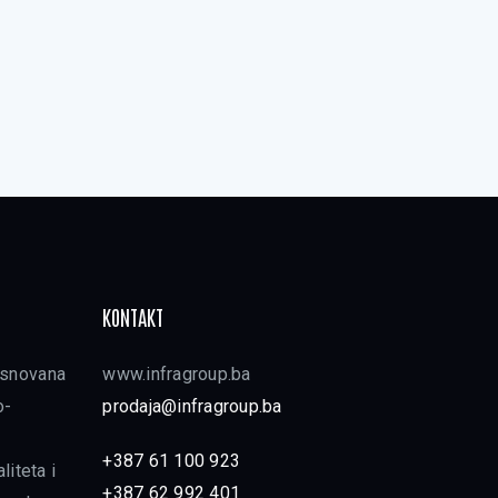
KONTAKT
 osnovana
www.infragroup.ba
o-
prodaja@infragroup.ba
+387 61 100 923
iteta i
+387 62 992 401