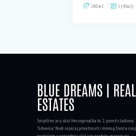
280 m2
1 (45m2)
BLUE DREAMS | REAL
ESTATES
Smješten je u ulici Hercegovačka br. 2, pored stadiona
"Grbavica". Nudi osjećaj privatnosti i mirnog života sv
pozicijom u sporednoj ulici van gradske magistrale.