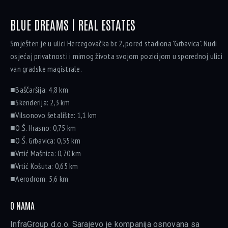
BLUE DREAMS | REAL ESTATES
Smješten je u ulici Hercegovačka br. 2, pored stadiona "Grbavica". Nudi
osjećaj privatnosti i mirnog života svojom pozicijom u sporednoj ulici
van gradske magistrale.
■Baščaršija: 4,8 km
■Skenderija: 2,3 km
■Vilsonovo šetalište: 1,1 km
■O.Š. Hrasno: 0,75 km
■O.Š. Grbavica: 0,55 km
■Vrtić Mašnica: 0,70 km
■Vrtić Košuta: 0,65 km
■Aerodrom: 5,6 km
O NAMA
InfraGroup d.o.o. Sarajevo je kompanija osnovana sa