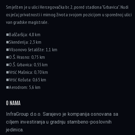
Smješten je u ulici Hercegovačka br. 2, pored stadiona "Grbavica". Nudi
osjećaj privatnosti i mirnog života svojom pozicijom u sporednoj ulici
van gradske magistrale.
■Baščaršija: 4,8 km
■Skenderija: 2,3 km
■Vilsonovo šetalište: 1,1 km
■O.Š. Hrasno: 0,75 km
■O.Š. Grbavica: 0,55 km
■Vrtić Mašnica: 0,70 km
■Vrtić Košuta: 0,65 km
■Aerodrom: 5,6 km
O NAMA
InfraGroup d.o.o. Sarajevo je kompanija osnovana sa
ciljem investiranja u gradnju stambeno-poslovnih
jedinica.