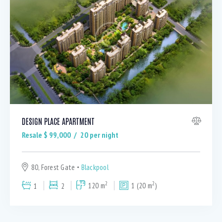
Dryer (8)
Gym (11)
Laundry (6)
Lawn (4)
Microwave (7)
Outdoor shower (7)
Refrigerator (3)
Sauna (6)
Swimming Pool (7)
DESIGN PLACE APARTMENT
TV Cable (6)
Resale $
99,000
20
per night
WiFi (11)
80, Forest Gate
Blackpool
2
2
1
2
120 m
1 (20 m
)