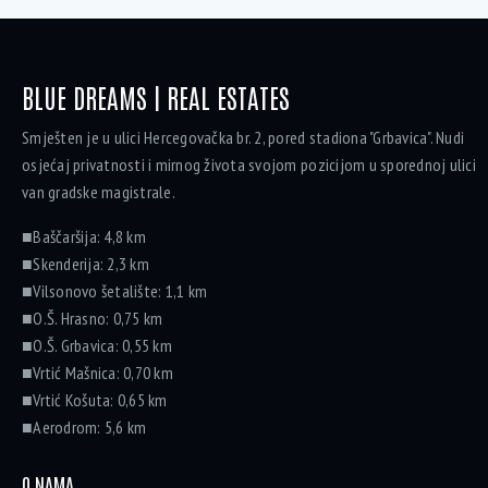
BLUE DREAMS | REAL ESTATES
Smješten je u ulici Hercegovačka br. 2, pored stadiona "Grbavica". Nudi
osjećaj privatnosti i mirnog života svojom pozicijom u sporednoj ulici
van gradske magistrale.
■Baščaršija: 4,8 km
■Skenderija: 2,3 km
■Vilsonovo šetalište: 1,1 km
■O.Š. Hrasno: 0,75 km
■O.Š. Grbavica: 0,55 km
■Vrtić Mašnica: 0,70 km
■Vrtić Košuta: 0,65 km
■Aerodrom: 5,6 km
O NAMA