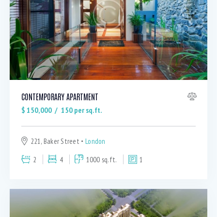
Bedrooms
CONTEMPORARY APARTMENT
Bathrooms
$
150,000
150
per sq.ft.
Area size
221, Baker Street
London
2
4
1000 sq.ft.
1
Price
Air Conditioning (9)
Barbeque (10)