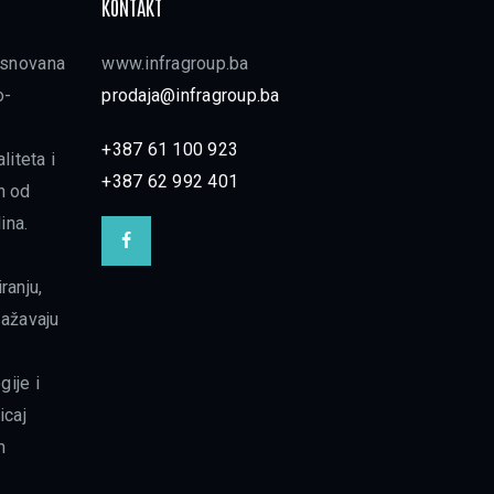
KONTAKT
 osnovana
www.infragroup.ba
o-
prodaja@infragroup.ba
+387 61 100 923
iteta i
+387 62 992 401
n od
ina.
ranju,
ražavaju
gije i
icaj
m