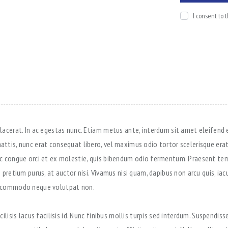
I consent to 
acerat. In ac egestas nunc. Etiam metus ante, interdum sit amet eleifend e
tis, nunc erat consequat libero, vel maximus odio tortor scelerisque erat.
c congue orci et ex molestie, quis bibendum odio fermentum. Praesent tem
pretium purus, at auctor nisi. Vivamus nisi quam, dapibus non arcu quis, iac
t commodo neque volutpat non.
lisis lacus facilisis id. Nunc finibus mollis turpis sed interdum. Suspendisse