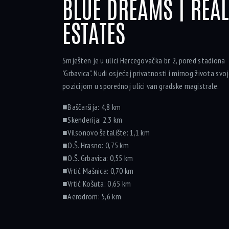
BLUE DREAMS | REAL
ESTATES
Smješten je u ulici Hercegovačka br. 2, pored stadiona
"Grbavica". Nudi osjećaj privatnosti i mirnog života sv
pozicijom u sporednoj ulici van gradske magistrale.
■Baščaršija: 4,8 km
■Skenderija: 2,3 km
■Vilsonovo šetalište: 1,1 km
■O.Š. Hrasno: 0,75 km
■O.Š. Grbavica: 0,55 km
■Vrtić Mašnica: 0,70 km
■Vrtić Košuta: 0,65 km
■Aerodrom: 5,6 km