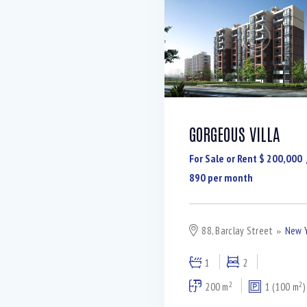
GORGEOUS VILLA
For Sale or Rent $
200,000
890
per month
88, Barclay Street
New 
1
2
2
2
200 m
1 (100 m
)