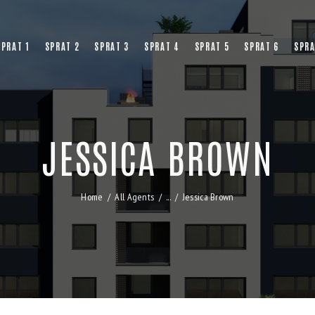
SPRAT 1
SPRAT 2
SPRAT 3
SPRAT 4
SPRAT 5
SPRAT 6
SPRA
JESSICA BROWN
Home
All Agents
...
Jessica Brown