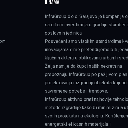
O NAMA
InfraGroup d.o.o. Sarajevo je kompanija
sa ciljem investiranja u gradnju stamben
poslovnih jedinica.
ojom
Posvećeni smo visokim standardima kval
inovacijama čime pretendujemo biti jeda
ključnih aktera u oblikovanju urbanih sred
Želja nam je da kupci naših nekretnina
prepoznaju InfraGroup po pažljivom plani
projektovanju i izgradnji objekata koji od
savremene potrebe i trendove.
InfraGroup aktivno prati najnovije tehnolo
metode izgradnje kako bi minimizirala ut
svojih projekata na ekologiju. Korištenje
energetski efikasnih materijala i