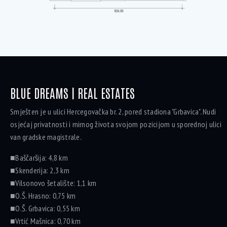
BLUE DREAMS | REAL ESTATES
Smješten je u ulici Hercegovačka br. 2, pored stadiona "Grbavica". Nudi
osjećaj privatnosti i mirnog života svojom pozicijom u sporednoj ulici
van gradske magistrale.
■Baščaršija: 4,8 km
■Skenderija: 2,3 km
■Vilsonovo šetalište: 1,1 km
■O.Š. Hrasno: 0,75 km
■O.Š. Grbavica: 0,55 km
■Vrtić Mašnica: 0,70 km